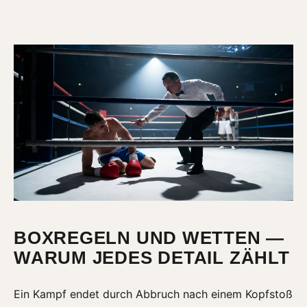
BOXREGELN UND WETTEN —
WARUM JEDES DETAIL ZÄHLT
Ein Kampf endet durch Abbruch nach einem Kopfstoß