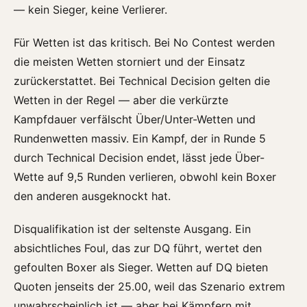
— kein Sieger, keine Verlierer.
Für Wetten ist das kritisch. Bei No Contest werden
die meisten Wetten storniert und der Einsatz
zurückerstattet. Bei Technical Decision gelten die
Wetten in der Regel — aber die verkürzte
Kampfdauer verfälscht Über/Unter-Wetten und
Rundenwetten massiv. Ein Kampf, der in Runde 5
durch Technical Decision endet, lässt jede Über-
Wette auf 9,5 Runden verlieren, obwohl kein Boxer
den anderen ausgeknockt hat.
Disqualifikation ist der seltenste Ausgang. Ein
absichtliches Foul, das zur DQ führt, wertet den
gefoulten Boxer als Sieger. Wetten auf DQ bieten
Quoten jenseits der 25.00, weil das Szenario extrem
unwahrscheinlich ist — aber bei Kämpfern mit